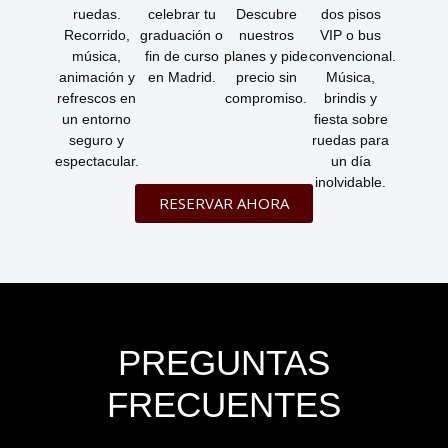
ruedas.
celebrar tu
Descubre
dos pisos
Recorrido,
graduación o
nuestros
VIP o bus
música,
fin de curso
planes y pide
convencional.
animación y
en Madrid.
precio sin
Música,
refrescos en
compromiso.
brindis y
un entorno
fiesta sobre
seguro y
ruedas para
espectacular.
un día
inolvidable.
RESERVAR AHORA
PREGUNTAS
FRECUENTES