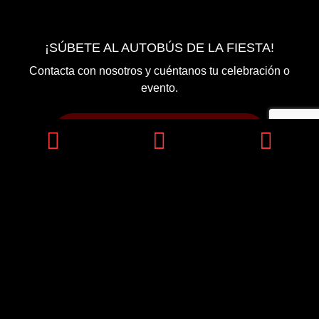
¡SÚBETE AL AUTOBÚS DE LA FIESTA!
Contacta con nosotros y cuéntanos tu celebración o
evento.
CONTÁCTANOS POR WHATSAPP
Condiciones legales de servicio
/
Política de privacidad
© 2025 Partybus Tours SLU. Agencia de viajes. CICMA 2574.
Todos los derechos reservados.