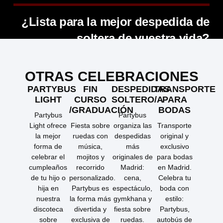
¿Lista para la mejor despedida de
soltera de vuestra vida?
OTRAS CELEBRACIONES
PARTYBUS
FIN
DESPEDIDAS
TRANSPORTE
LIGHT
CURSO
SOLTERO/A
PARA
/GRADUACIÓN
BODAS
Partybus
Partybus
Light ofrece
Fiesta sobre
organiza las
Transporte
la mejor
ruedas con
despedidas
original y
forma de
música,
más
exclusivo
celebrar el
mojitos y
originales de
para bodas
cumpleaños
recorrido
Madrid:
en Madrid.
de tu hijo o
personalizado.
cena,
Celebra tu
hija en
Partybus es
espectáculo,
boda con
nuestra
la forma más
gymkhana y
estilo:
discoteca
divertida y
fiesta sobre
Partybus,
sobre
exclusiva de
ruedas.
autobús de